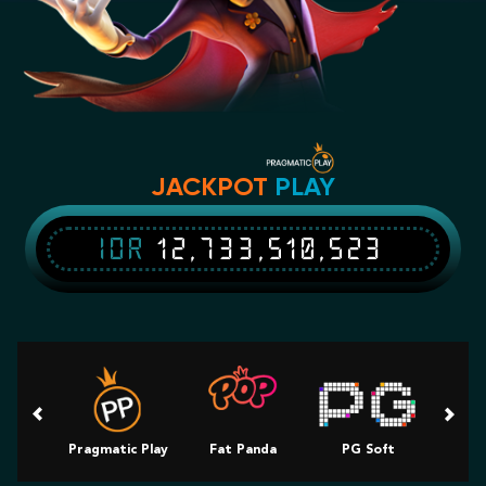
JACKPOT
PLAY
IDR
12,733,510,523
Pragmatic Play
Fat Panda
PG Soft
Slot