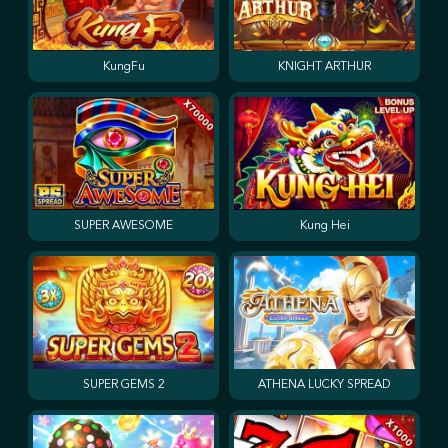
KungFu
KNIGHT ARTHUR
SUPER AWESOME
Kung Hei
SUPER GEMS 2
ATHENA LUCKY SPREAD