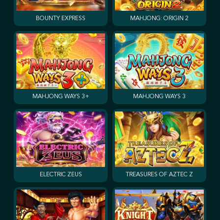
BOUNTY EXPRESS
MAHJONG: ORIGIN 2
MAHJONG WAYS 3+
MAHJONG WAYS 3
ELECTRIC ZEUS
TREASURES OF AZTEC Z