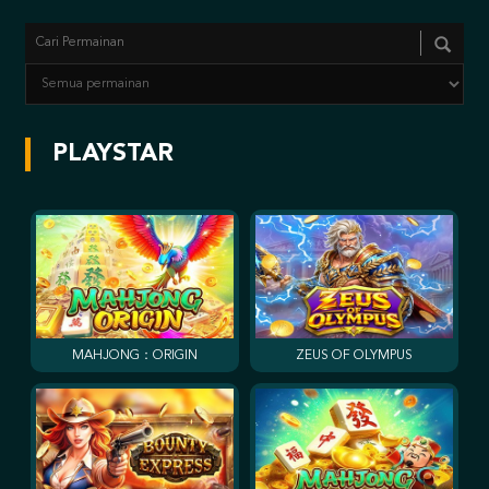
PLAYSTAR
MAHJONG：ORIGIN
ZEUS OF OLYMPUS