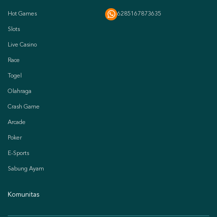
Hot Games
6285167873635
Slots
Live Casino
Race
Togel
Olahraga
Crash Game
Arcade
Poker
E-Sports
Sabung Ayam
Komunitas