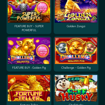
FEATURE BUY・SUPER
Golden Zongzi
POWERFUL
FEATURE BUY - Golden Pig
Challenge・Golden Pig