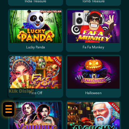
India Treasure
Tomb Treasure
Lucky Panda
Fa Fa Monkey
Klik Disini!
Face Off
Halloween