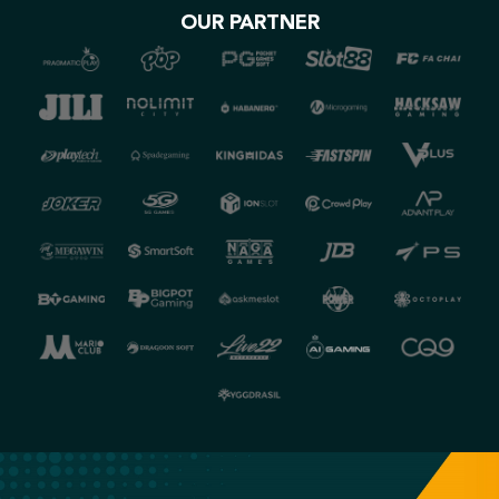
OUR PARTNER