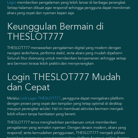
Login
memberikan pengalaman yang lebih lancar di berbagai perangkat.
Setiap halaman dibuat agar responsif sehingga pengguna dapat menikmati
akses yang cepat dan nyaman kapan saja.
Keunggulan Bermain di
THESLOT777
THESLOT777 menawarkan pengalaman digital yang modern dengan
navigasi sederhana, performa stabil, serta akses yang mudah dipahami.
Seluruh fitur dirancang untuk memberikan kenyamanan sehingga setiap
sesi bermain terasa lebih praktis dan menyenangkan.
Login THESLOT777 Mudah
dan Cepat
Melalui
Link Login THESLOT777
, pengguna dapat mengakses platform
dengan proses yang cepat dan tampilan yang tetap optimal di desktop
maupun perangkat seluler. Hal ini membuat aktivitas bermain menjadi
lebih efisien tanpa hambatan yang berarti.
THESLOT777 terus menghadirkan pembaruan untuk memberikan
pengalaman yang semakin nyaman. Dengan desain modern, akses yang
responsif, serta kemudahan penggunaan, THESLOT777 menjadi pilihan