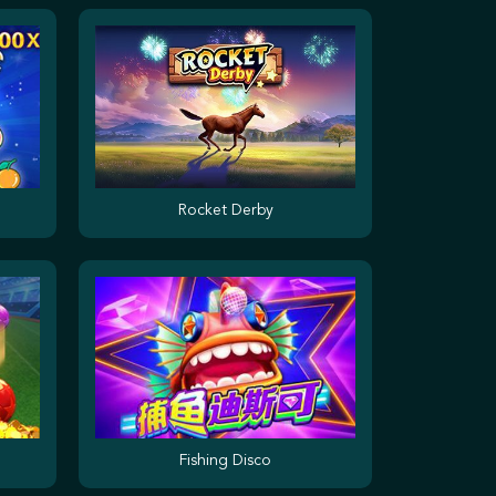
Rocket Derby
Fishing Disco