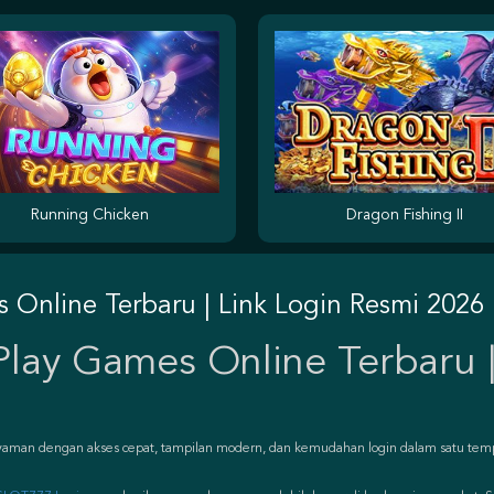
Running Chicken
Dragon Fishing II
 Online Terbaru | Link Login Resmi 2026
lay Games Online Terbaru |
an dengan akses cepat, tampilan modern, dan kemudahan login dalam satu tempat.