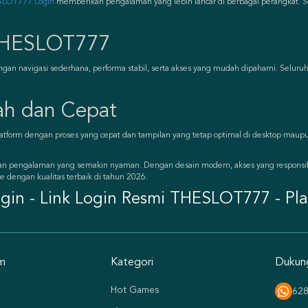
LOT777 Login
memberikan pengalaman yang lebih lancar di berbagai perangkat. S
 THESLOT777
 navigasi sederhana, performa stabil, serta akses yang mudah dipahami. Seluruh
h dan Cepat
tform dengan proses yang cepat dan tampilan yang tetap optimal di desktop maupun
pengalaman yang semakin nyaman. Dengan desain modern, akses yang responsif
 dengan kualitas terbaik di tahun 2026.
n - Link Login Resmi THESLOT777 - Pla
rm
Kategori
Dukun
Hot Games
62