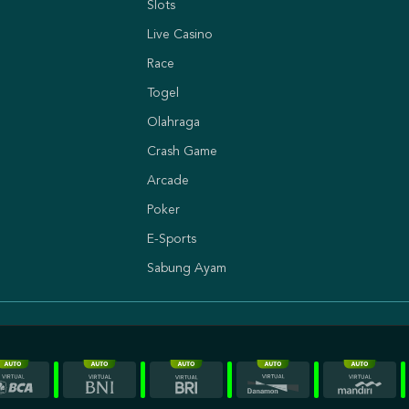
Slots
Live Casino
Race
Togel
Olahraga
Crash Game
Arcade
Poker
E-Sports
Sabung Ayam