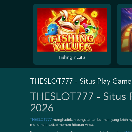
Fishing YiLuFa
THESLOT777 - Situs Play Games
THESLOT777 - Situs P
2026
THESLOT777
menghadirkan pengalaman bermain yang lebih nyam
menemani setiap momen hiburan Anda.