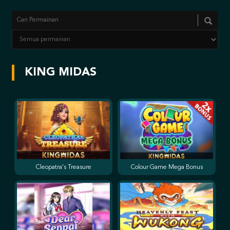
KING MIDAS
Cleopatra's Treasure
Colour Game Mega Bonus