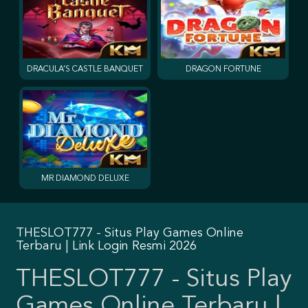
DRACULA’S CASTLE BANQUET
DRAGON FORTUNE
MR DIAMOND DELUXE
THESLOT777 - Situs Play Games Online
Terbaru | Link Login Resmi 2026
THESLOT777 - Situs Play
Games Online Terbaru |