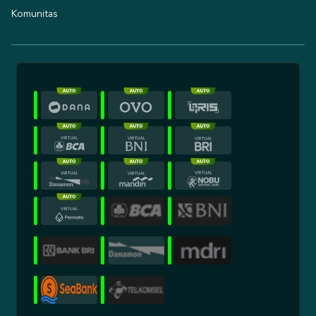
Komunitas