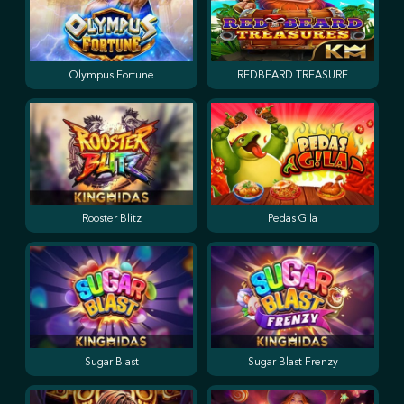
Olympus Fortune
REDBEARD TREASURE
Rooster Blitz
Pedas Gila
Sugar Blast
Sugar Blast Frenzy