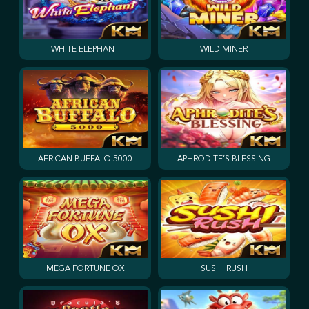
WHITE ELEPHANT
WILD MINER
AFRICAN BUFFALO 5000
APHRODITE’S BLESSING
MEGA FORTUNE OX
SUSHI RUSH