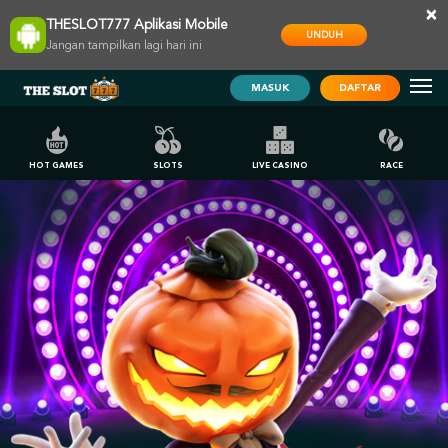
×
THESLOT777 Aplikasi Mobile
UNDUH
Jangan tampilkan lagi hari ini
MASUK
DAFTAR
HOT GAMES
SLOTS
LIVE CASINO
RACE