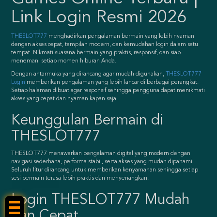
Link Login Resmi 2026
THESLOT777
menghadirkan pengalaman bermain yang lebih nyaman
dengan akses cepat, tampilan modern, dan kemudahan login dalam satu
tempat. Nikmati suasana bermain yang praktis, responsif, dan siap
menemani setiap momen hiburan Anda.
Dengan antarmuka yang dirancang agar mudah digunakan,
THESLOT777
Login
memberikan pengalaman yang lebih lancar di berbagai perangkat.
Setiap halaman dibuat agar responsif sehingga pengguna dapat menikmati
akses yang cepat dan nyaman kapan saja.
Keunggulan Bermain di
THESLOT777
THESLOT777 menawarkan pengalaman digital yang modern dengan
navigasi sederhana, performa stabil, serta akses yang mudah dipahami.
Seluruh fitur dirancang untuk memberikan kenyamanan sehingga setiap
Klik Disini!
sesi bermain terasa lebih praktis dan menyenangkan.
Login THESLOT777 Mudah
dan Cepat