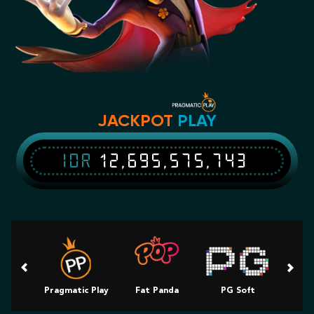
JACKPOT
PLAY
IDR
12,695,590,658
Pragmatic Play
Fat Panda
PG Soft
Slot