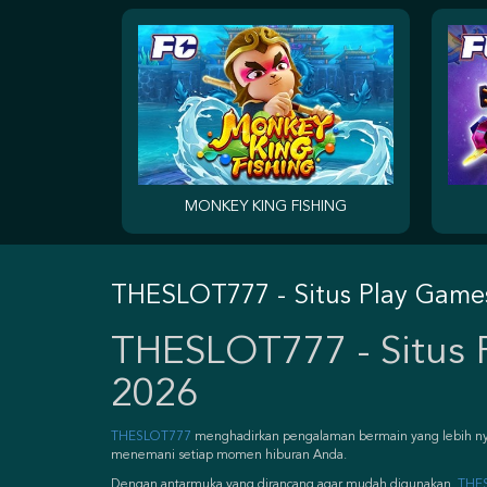
MONKEY KING FISHING
THESLOT777 - Situs Play Games
THESLOT777 - Situs P
2026
THESLOT777
menghadirkan pengalaman bermain yang lebih nyam
menemani setiap momen hiburan Anda.
Dengan antarmuka yang dirancang agar mudah digunakan,
THES