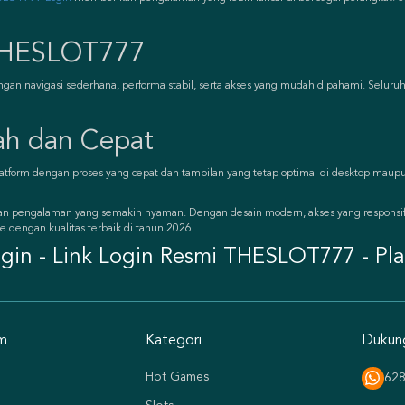
 THESLOT777
 navigasi sederhana, performa stabil, serta akses yang mudah dipahami. Seluruh
h dan Cepat
tform dengan proses yang cepat dan tampilan yang tetap optimal di desktop maupun
pengalaman yang semakin nyaman. Dengan desain modern, akses yang responsif
 dengan kualitas terbaik di tahun 2026.
n - Link Login Resmi THESLOT777 - Pla
rm
Kategori
Dukun
Hot Games
62