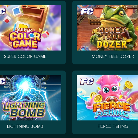
SUPER COLOR GAME
MONEY TREE DOZER
LIGHTNING BOMB
FIERCE FISHING