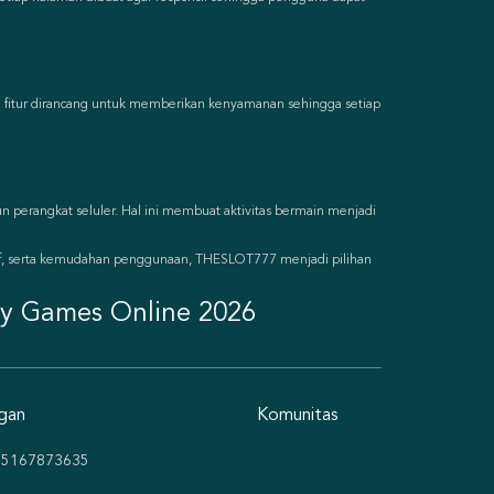
 fitur dirancang untuk memberikan kenyamanan sehingga setiap
 perangkat seluler. Hal ini membuat aktivitas bermain menjadi
, serta kemudahan penggunaan, THESLOT777 menjadi pilihan
y Games Online 2026
gan
Komunitas
85167873635