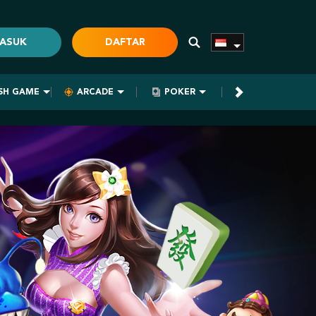
ASUK
DAFTAR
SH GAME
ARCADE
POKER
E-SPORTS