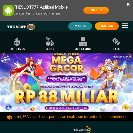
×
THESLOT777 Aplikasi Mobile
UNDUH
Jangan tampilkan lagi hari ini
MASUK
DAFTAR
HOT GAMES
SLOTS
LIVE CASINO
RACE
 waktu ini, PP Virtual Sports permainan tidak akan tersedia. Kami memohon maaf a