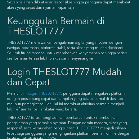
Setiap halaman dibuat agar responsif sehingga pengguna dapat menikmati
akses yang cepat dan nyaman kapan saja.
Keunggulan Bermain di
THESLOT777
THESLOT777 menawarkan pengalaman digital yang modern dengan
navigasi sederhana, performa stabil, serta akses yang mudah dipahami.
Seluruh fitur dirancang untuk memberikan kenyamanan sehingga setiap
sesi bermain terasa lebih praktis dan menyenangkan.
Login THESLOT777 Mudah
dan Cepat
Melalui
Link Login THESLOT777
, pengguna dapat mengakses platform
dengan proses yang cepat dan tampilan yang tetap optimal di desktop
maupun perangkat seluler. Hal ini membuat aktivitas bermain menjadi
lebih efisien tanpa hambatan yang berarti.
THESLOT777 terus menghadirkan pembaruan untuk memberikan
pengalaman yang semakin nyaman. Dengan desain modern, akses yang
responsif, serta kemudahan penggunaan, THESLOT777 menjadi pilihan
tepat bagi pengguna yang menginginkan platform bermain online dengan
kualitas terbaik di tahun 2026.