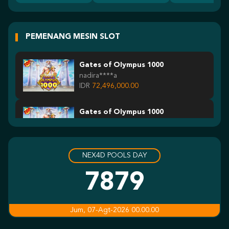
PEMENANG MESIN SLOT
Gates of Olympus 1000
nadira****a
IDR
72,496,000.00
Gates of Olympus 1000
se****h
IDR
7,120,200.00
NEX4D POOLS DAY
Gates of Olympus 1000
se****h
7879
IDR
6,231,400.00
Gates of Olympus 1000
Jum, 07-Agt-2026 00.00.00
se****h
IDR
5,370,800.00