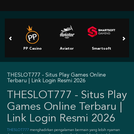
PP Casino
Aviator
Smartsoft
Micr
THESLOT777 - Situs Play Games Online
Terbaru | Link Login Resmi 2026
THESLOT777 - Situs Play
Games Online Terbaru |
Link Login Resmi 2026
THESLOT777
menghadirkan pengalaman bermain yang lebih nyaman