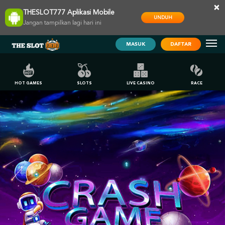
×
THESLOT777 Aplikasi Mobile
UNDUH
Jangan tampilkan lagi hari ini
MASUK
DAFTAR
HOT GAMES
SLOTS
LIVE CASINO
RACE