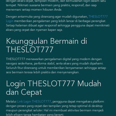
dengan akses cepat, tampilan modern, dan kemudahan login dalam satu
tempat. Nikmati suasana bermain yang praktis, responsif, dan siap
menemani setiap momen hiburan Anda.
Dengan antarmuka yang dirancang agar mudah digunakan,
THESLOT777
Login
memberikan pengalaman yang lebih lancar di berbagai perangkat.
Setiap halaman dibuat agar responsif sehingga pengguna dapat menikmati
akses yang cepat dan nyaman kapan saja.
Keunggulan Bermain di
THESLOT777
THESLOT777 menawarkan pengalaman digital yang modern dengan
navigasi sederhana, performa stabil, serta akses yang mudah dipahami.
Seluruh fitur dirancang untuk memberikan kenyamanan sehingga setiap
sesi bermain terasa lebih praktis dan menyenangkan.
Login THESLOT777 Mudah
dan Cepat
Melalui
Link Login THESLOT777
, pengguna dapat mengakses platform
dengan proses yang cepat dan tampilan yang tetap optimal di desktop
maupun perangkat seluler. Hal ini membuat aktivitas bermain menjadi
lebih efisien tanpa hambatan yang berarti.