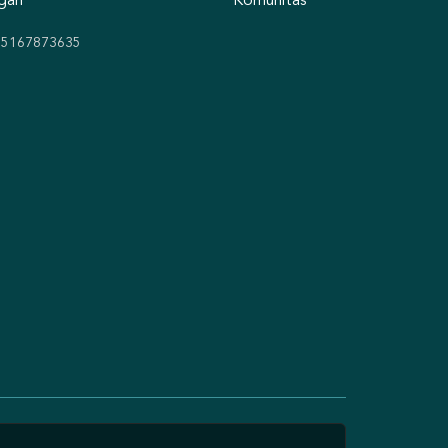
gan
Komunitas
85167873635