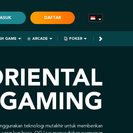
ASUK
DAFTAR
SH GAME
ARCADE
POKER
E-SPORTS
RIENTAL
GAMING
nggunakan teknologi mutakhir untuk memberikan