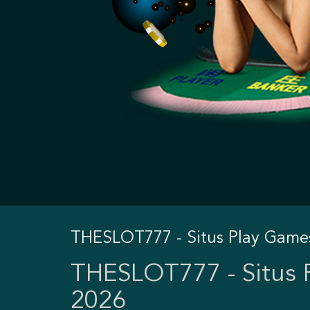
THESLOT777 - Situs Play Games
THESLOT777 - Situs P
2026