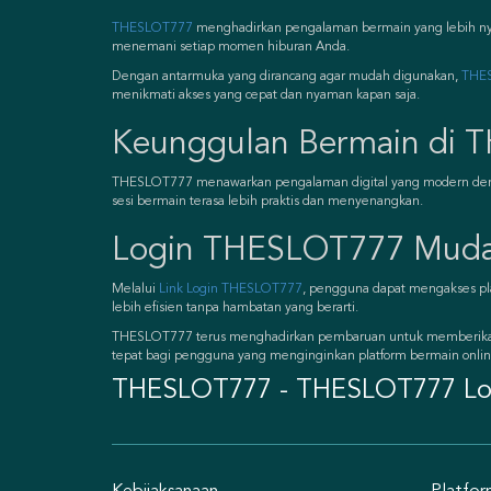
THESLOT777
menghadirkan pengalaman bermain yang lebih nyam
menemani setiap momen hiburan Anda.
Dengan antarmuka yang dirancang agar mudah digunakan,
THES
menikmati akses yang cepat dan nyaman kapan saja.
Keunggulan Bermain di
THESLOT777 menawarkan pengalaman digital yang modern dengan
sesi bermain terasa lebih praktis dan menyenangkan.
Login THESLOT777 Muda
Melalui
Link Login THESLOT777
, pengguna dapat mengakses pla
lebih efisien tanpa hambatan yang berarti.
THESLOT777 terus menghadirkan pembaruan untuk memberikan 
tepat bagi pengguna yang menginginkan platform bermain online
THESLOT777 - THESLOT777 Logi